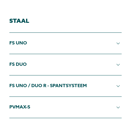
STAAL
FS UNO
FS DUO
FS UNO / DUO R - SPANTSYSTEEM
PVMAX-S
Met deze onderconstructie voor FS Uno en FS Duo
is horizontale montage van modules met en
zonder frame mogelijk.
Het vaste montagesysteem FS Uno bewijst zich al