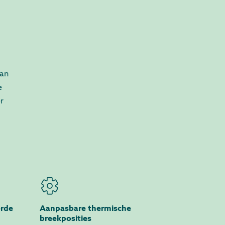
van
e
r
erde
Aanpasbare thermische
breekposities