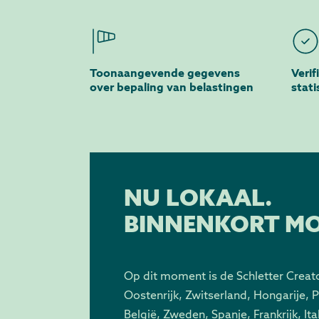
Toonaangevende gegevens
Verif
over bepaling van belastingen
stat
NU LOKAAL.
BINNENKORT MO
Op dit moment is de Schletter Creato
Oostenrijk, Zwitserland, Hongarije, P
België, Zweden, Spanje, Frankrijk, It