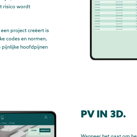
t risico wordt
 een project creëert is
jke codes en normen,
pijnlijke hoofdpijnen
PV IN 3D.
Wanneer het gaat om het 