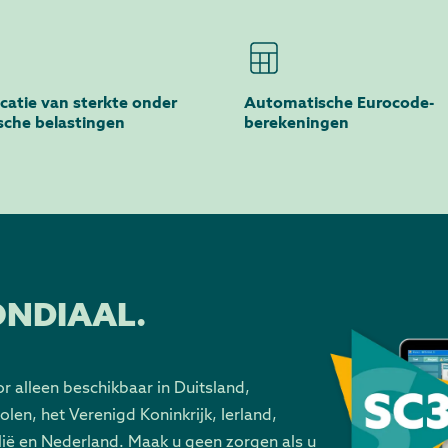
icatie van sterkte onder
Automatische Eurocode-
ische belastingen
berekeningen
NDIAAL.
r alleen beschikbaar in Duitsland,
olen, het Verenigd Koninkrijk, Ierland,
alië en Nederland. Maak u geen zorgen als u