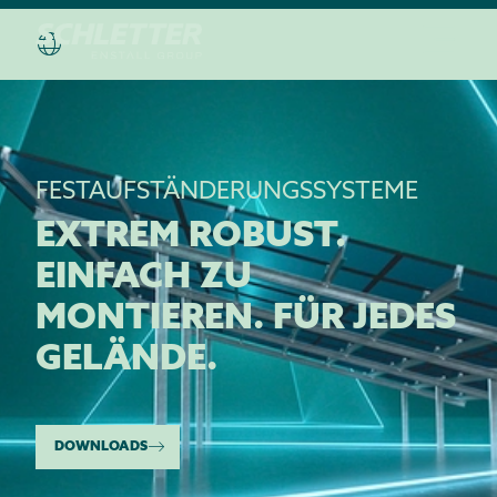
FESTAUFSTÄNDERUNGSSYSTEME
EXTREM ROBUST.
EINFACH ZU
MONTIEREN. FÜR JEDES
GELÄNDE.
DOWNLOADS