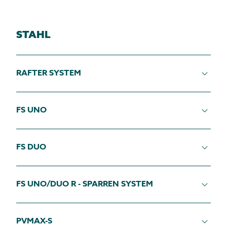
STAHL
RAFTER SYSTEM
FS UNO
FS DUO
FS UNO/DUO R - SPARREN SYSTEM
PVMAX-S
Diese Unterkonstruktion für FS Uno und FS-Duo