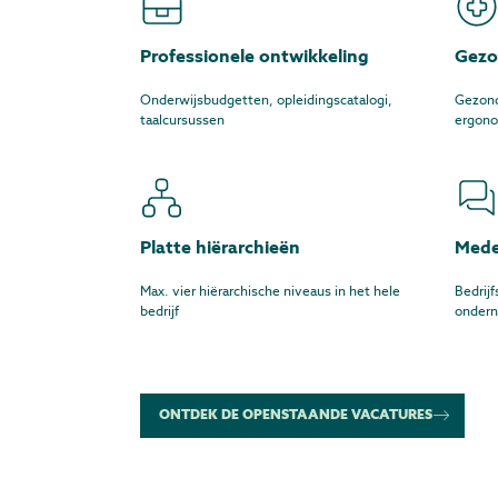
Professionele ontwikkeling
Gezo
Onderwijsbudgetten, opleidingscatalogi,
Gezond
taalcursussen
ergono
Platte hiërarchieën
Mede
Max. vier hiërarchische niveaus in het hele
Bedrij
bedrijf
ondern
ONTDEK DE OPENSTAANDE VACATURES