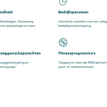
ndheid
Bedrijfspensioen
heidsdagen, fietsleasing,
Individuele subsidies voor een veilig
mie-aanbiedingen en meer
bedrijfspensioenregeling
zeggenschapsrechten
Fitnessprogramma's
fssuggestieregeling en
Toegang tot meer dan 8000 partners 
emingsraad
sport- en wellnessnetwerk