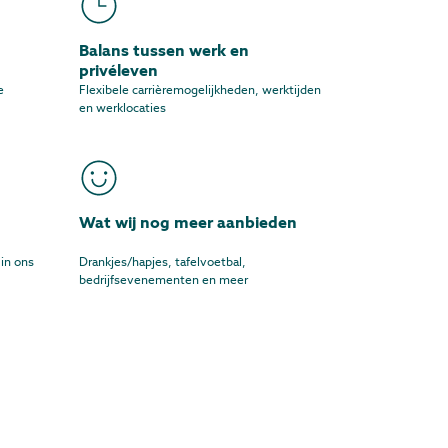
Balans tussen werk en
privéleven
e
Flexibele carrièremogelijkheden, werktijden
en werklocaties
Wat wij nog meer aanbieden
in ons
Drankjes/hapjes, tafelvoetbal,
bedrijfsevenementen en meer