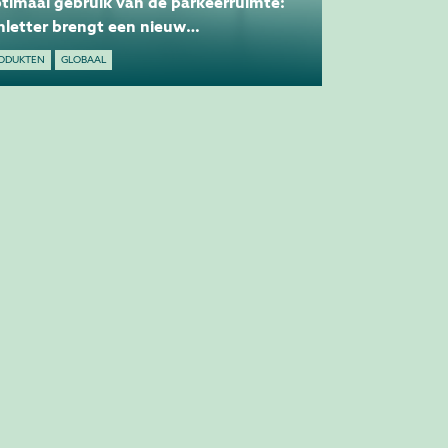
timaal gebruik van de parkeerruimte:
hletter brengt een nieuw
rportsysteem op de markt
ODUKTEN
GLOBAAL