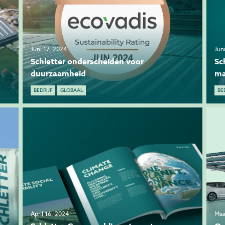
Juni 17, 2024
Jun
Schletter onderscheiden voor
Sc
duurzaamheid
ma
BEDRIJF
GLOBAAL
BE
April 16, 2024
Maa