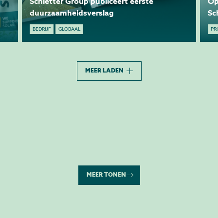
Schletter Group publiceert eerste
Op
duurzaamheidsverslag
Sc
ca
BEDRIJF
GLOBAAL
PR
MEER LADEN
MEER TONEN