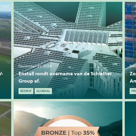
December 31, 2024
Dec
V-
Enstall rondt overname van de Schletter
Zo
Group af.
Am
BEDRIJF
GLOBAAL
PR