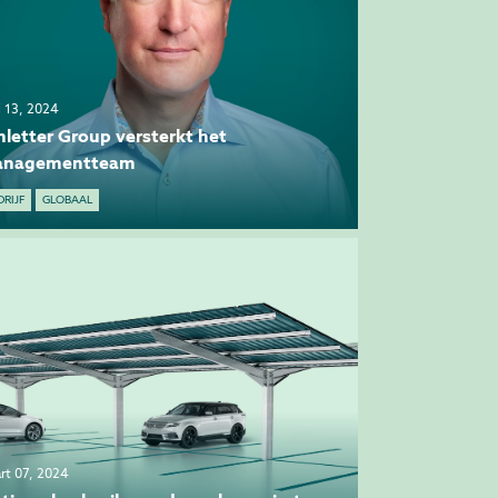
i 13, 2024
hletter Group versterkt het
nagementteam
DRIJF
GLOBAAL
rt 07, 2024