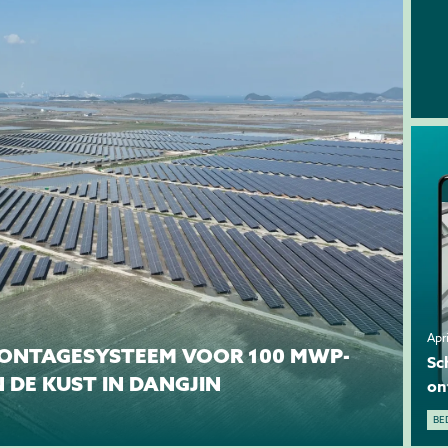
Apr
MONTAGESYSTEEM VOOR 100 MWP-
Sc
 DE KUST IN DANGJIN
on
BE