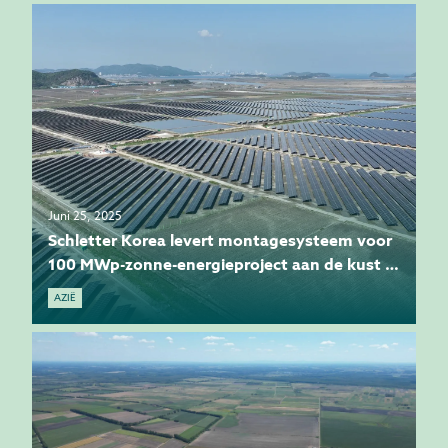
Juni 25, 2025
Schletter Korea levert montagesysteem voor
100 MWp-zonne-energieproject aan de kust in
Dangjin
AZIË