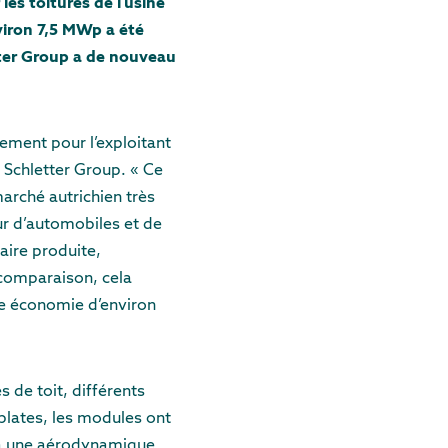
les toitures de l’usine
viron 7,5 MWp a été
tter Group a de nouveau
lement pour l’exploitant
 Schletter Group. « Ce
arché autrichien très
eur d’automobiles et de
laire produite,
e comparaison, cela
ne économie d’environ
s de toit, différents
 plates, les modules ont
 à une aérodynamique