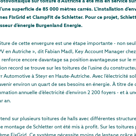
otovoltaïque sur toiture d’Autriche a été mis en service sur 
une superficie de 85 000 mètres carrés. L’installation d’en
es FixGrid et ClampFit de Schletter. Pour ce projet, Schle
isseur d’énergie Burgenland Energie.
toiture de cette envergure est une étape importante - non seu
 PV en Autriche », dit Fabian Madl, Key Account Manager chez
p renforce encore davantage sa position avantageuse sur le m
ion record se trouve sur les toitures de l’usine du construct
eyr Automotive à Steyr en Haute-Autriche. Avec l’électricité so
l’avenir environ un quart de ses besoins en énergie. À titre d
ation annuelle d’électricité d’environ 2 200 foyers - et à u
ar an.
tend sur plusieurs toitures de halls avec différentes structure
e montage de Schletter ont été mis à profit. Sur les toitures
tème FixGrid. Ce système nécessite moins de lestage grâce