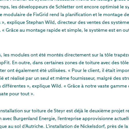
ps, les développeurs de Schletter ont encore optimisé le sy
 modulaire de FixGrid rend la planification et le montage des
s », explique Stephan Wild, directeur des ventes des système
er. « Grâce au montage rapide et simple, le système est en ou
es, les modules ont été montés directement sur la tôle trapézo
pFit. En outre, dans certaines zones de toiture avec des tôle
tter ont également été utilisées. « Pour le client, il était imp
fié et réalisé par un seul et même fournisseur, malgré des str
ès différentes », explique Wild. « Grâce à notre vaste gamme
uate pour tout ».
installation sur toiture de Steyr est déjà le deuxième projet 
 avec Burgenland Energie, l’entreprise approvisionne actuel
que au sol d’Autriche. L’installation de Nickelsdorf, près de l