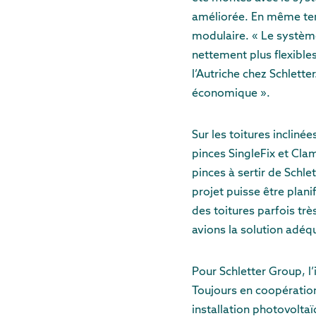
améliorée. En même tem
modulaire. « Le système
nettement plus flexible
l’Autriche chez Schlett
économique ».
Sur les toitures incliné
pinces SingleFix et Clam
pinces à sertir de Schle
projet puisse être plani
des toitures parfois tr
avions la solution adéq
Pour Schletter Group, l’
Toujours en coopération
installation photovoltaï