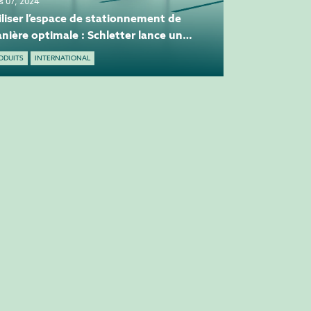
s 07, 2024
iliser l’espace de stationnement de
nière optimale : Schletter lance un
uveau système de carports sur le
ODUITS
INTERNATIONAL
rché