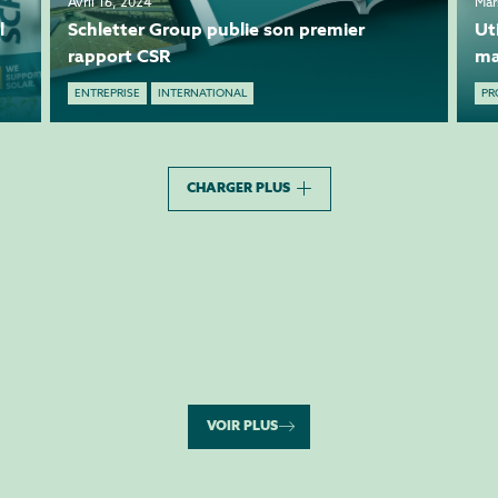
Avril 16, 2024
Mar
l
Schletter Group publie son premier
Ut
rapport CSR
ma
no
ENTREPRISE
INTERNATIONAL
PR
ma
CHARGER PLUS
VOIR PLUS