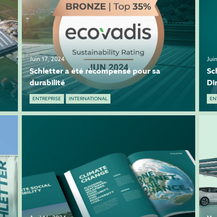
Juin 17, 2024
Jui
Schletter a été récompensé pour sa
Sc
durabilité
Di
ENTREPRISE
INTERNATIONAL
EN