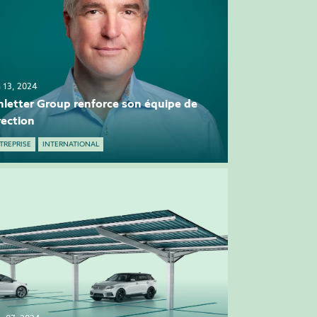
n 13, 2024
hletter Group renforce son équipe de
rection
TREPRISE
INTERNATIONAL