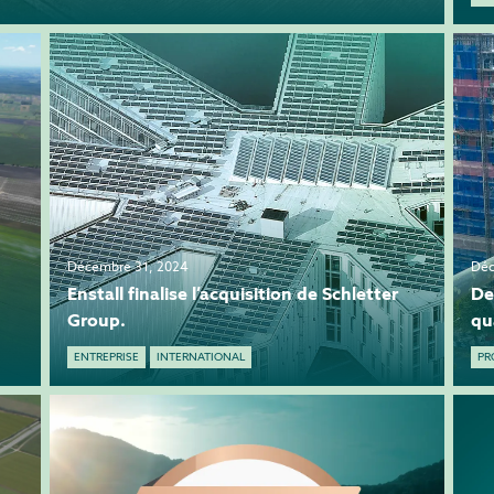
Décembre 31, 2024
Déc
Enstall finalise l’acquisition de Schletter
De
Group.
qu
ENTREPRISE
INTERNATIONAL
PR