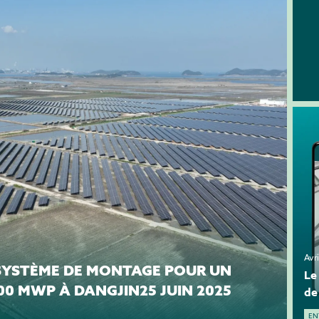
Avr
 SYSTÈME DE MONTAGE POUR UN
Le
00 MWP À DANGJIN25 JUIN 2025
de
EN