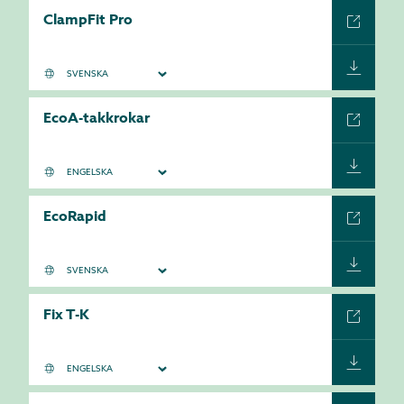
ClampFit Pro
EcoA-takkrokar
EcoRapid
Fix T-K