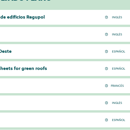
 de edificios Regupol
/Oeste
sheets for green roofs
FRANCÉS