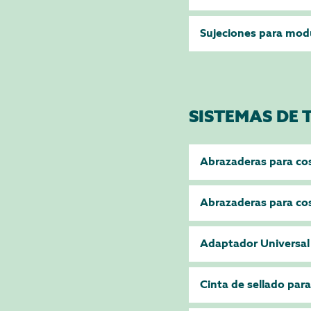
Sujeciones para mod
SISTEMAS DE 
Abrazaderas para co
Abrazaderas para co
Adaptador Universa
Cinta de sellado para