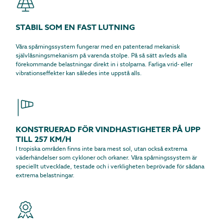
STABIL SOM EN FAST LUTNING
Våra spårningssystem fungerar med en patenterad mekanisk
självlåsningsmekanism på varenda stolpe. På så sätt avleds alla
förekommande belastningar direkt in i stolparna. Farliga vrid- eller
vibrationseffekter kan således inte uppstå alls.
KONSTRUERAD FÖR VINDHASTIGHETER PÅ UPP
TILL 257 KM/H
I tropiska områden finns inte bara mest sol, utan också extrema
väderhändelser som cykloner och orkaner. Våra spårningssystem är
speciellt utvecklade, testade och i verkligheten beprövade för sådana
extrema belastningar.