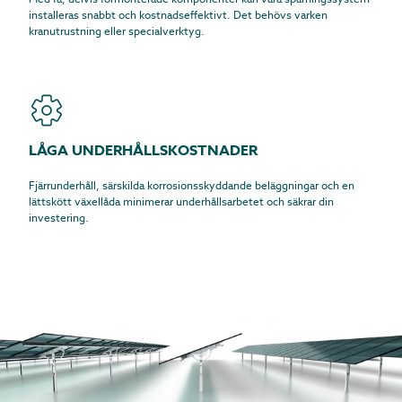
Med få, delvis förmonterade komponenter kan våra spårningssystem
installeras snabbt och kostnadseffektivt. Det behövs varken
kranutrustning eller specialverktyg.
LÅGA UNDERHÅLLSKOSTNADER
Fjärrunderhåll, särskilda korrosionsskyddande beläggningar och en
lättskött växellåda minimerar underhållsarbetet och säkrar din
investering.