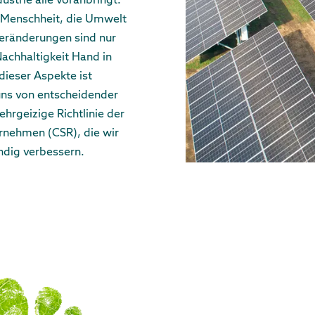
ustrie alle voranbringt:
e Menschheit, die Umwelt
 Veränderungen sind nur
Nachhaltigkeit Hand in
ieser Aspekte ist
uns von entscheidender
ehrgeizige Richtlinie der
rnehmen (CSR), die wir
dig verbessern.