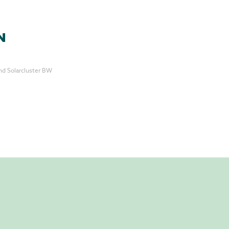
EN
d Solarcluster BW