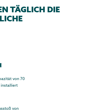
N TÄGLICH DIE
LICHE
H
pazität von 70
nstalliert
usstoß von