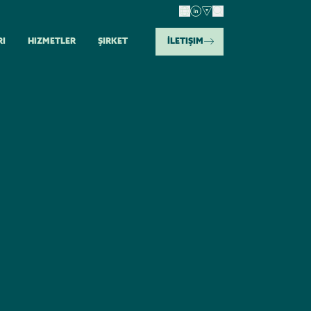
RI
HIZMETLER
ŞIRKET
İLETIŞIM