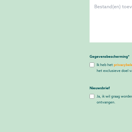
Gegevensbescherming
*
Ik heb het
privacybel
het exclusieve doel 
Nieuwsbrief
Ja, ik wil graag worde
ontvangen.