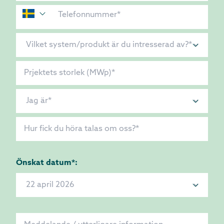
Önskat datum*: