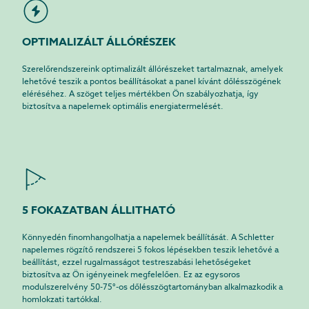
OPTIMALIZÁLT ÁLLÓRÉSZEK
Szerelőrendszereink optimalizált állórészeket tartalmaznak, amelyek
lehetővé teszik a pontos beállításokat a panel kívánt dőlésszögének
eléréséhez. A szöget teljes mértékben Ön szabályozhatja, így
biztosítva a napelemek optimális energiatermelését.
5 FOKAZATBAN ÁLLITHATÓ
Könnyedén finomhangolhatja a napelemek beállítását. A Schletter
napelemes rögzítő rendszerei 5 fokos lépésekben teszik lehetővé a
beállítást, ezzel rugalmasságot testreszabási lehetőségeket
biztosítva az Ön igényeinek megfelelően. Ez az egysoros
modulszerelvény 50-75°-os dőlésszögtartományban alkalmazkodik a
homlokzati tartókkal.