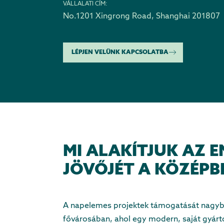
VÁLLALATI CÍM:
No.1201 Xingrong Road
,
Shanghai 201807
LÉPJEN VELÜNK KAPCSOLATBA
MI ALAKÍTJUK AZ E
JÖVŐJÉT A KÖZÉP
A napelemes projektek támogatását nagyban 
fővárosában, ahol egy modern, saját gyárt