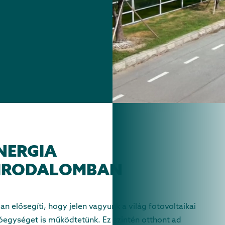
NERGIA
BIRODALOMBAN
elősegíti, hogy jelen vagyunk a világ fotovoltaikai
óegységet is működtetünk. Ez szintén otthont ad