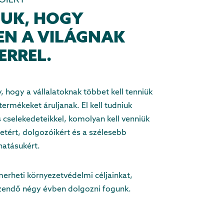
ÓIÉRT
JUK, HOGY
EN A VILÁGNAK
ERREL.
, hogy a vállalatoknak többet kell tenniük
ermékeket áruljanak. El kell tudniuk
 cselekedeteikkel, komolyan kell venniük
etért, dolgozóikért és a szélesebb
hatásukért.
erheti környezetvédelmi céljainkat,
zendő négy évben dolgozni fogunk.