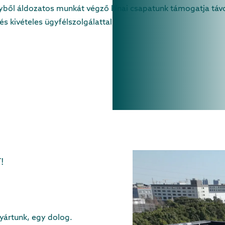
ből áldozatos munkát végző kínai csapatunk támogatja távo
s kivételes ügyfélszolgálattal.
!
gyártunk, egy dolog.