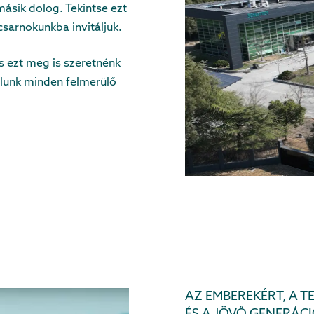
ásik dolog. Tekintse ezt
sarnokunkba invitáljuk.
s ezt meg is szeretnénk
lunk minden felmerülő
AZ EMBEREKÉRT, A T