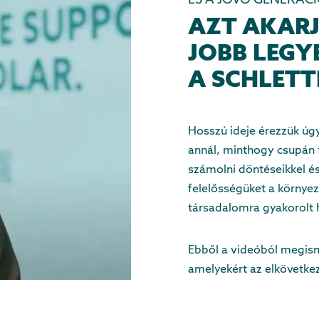
ÉS A JÖVŐ GENERÁCI
AZT AKAR
JOBB LEGY
A SCHLETT
Hosszú ideje érezzük úgy
annál, minthogy csupán t
számolni döntéseikkel és
felelősségüket a környez
társadalomra gyakorolt 
Ebből a videóból megism
amelyekért az elkövetke