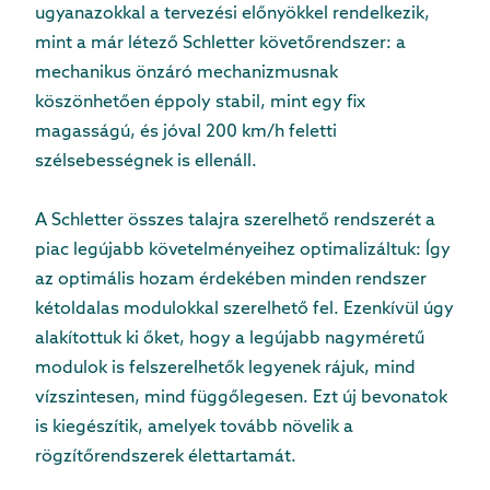
ugyanazokkal a tervezési előnyökkel rendelkezik,
mint a már létező Schletter követőrendszer: a
mechanikus önzáró mechanizmusnak
köszönhetően éppoly stabil, mint egy fix
magasságú, és jóval 200 km/h feletti
szélsebességnek is ellenáll.
A Schletter összes talajra szerelhető rendszerét a
piac legújabb követelményeihez optimalizáltuk: Így
az optimális hozam érdekében minden rendszer
kétoldalas modulokkal szerelhető fel. Ezenkívül úgy
alakítottuk ki őket, hogy a legújabb nagyméretű
modulok is felszerelhetők legyenek rájuk, mind
vízszintesen, mind függőlegesen. Ezt új bevonatok
is kiegészítik, amelyek tovább növelik a
rögzítőrendszerek élettartamát.