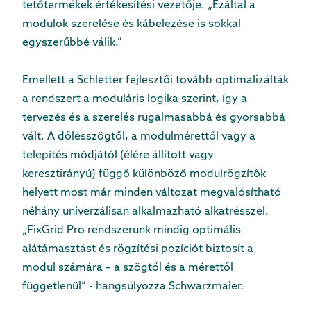
tetőtermékek értékesítési vezetője. „Ezáltal a
modulok szerelése és kábelezése is sokkal
egyszerűbbé válik.”
Emellett a Schletter fejlesztői tovább optimalizálták
a rendszert a moduláris logika szerint, így a
tervezés és a szerelés rugalmasabbá és gyorsabbá
vált. A dőlésszögtől, a modulmérettől vagy a
telepítés módjától (élére állított vagy
keresztirányú) függő különböző modulrögzítők
helyett most már minden változat megvalósítható
néhány univerzálisan alkalmazható alkatrésszel.
„FixGrid Pro rendszerünk mindig optimális
alátámasztást és rögzítési pozíciót biztosít a
modul számára – a szögtől és a mérettől
függetlenül” - hangsúlyozza Schwarzmaier.