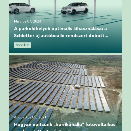
Március 07, 2024
A parkolóhelyek optimális kihasználása: a
Schletter új autóbeálló-rendszert dobott
piacra
GLOBÁLIS
Augusztus 05, 2021
Hogyan építsünk „hurrikánálló” fotovoltaikus