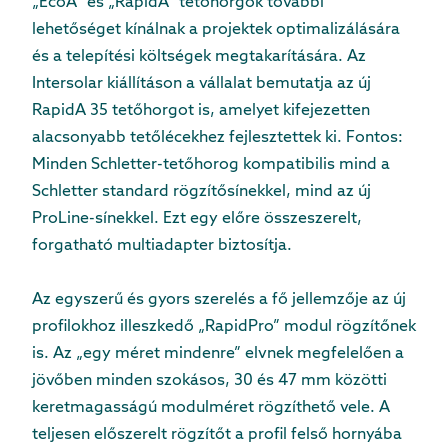
„EcoA” és „RapidA” tetőhorgok további
lehetőséget kínálnak a projektek optimalizálására
és a telepítési költségek megtakarítására. Az
Intersolar kiállításon a vállalat bemutatja az új
RapidA 35 tetőhorgot is, amelyet kifejezetten
alacsonyabb tetőlécekhez fejlesztettek ki. Fontos:
Minden Schletter-tetőhorog kompatibilis mind a
Schletter standard rögzítősínekkel, mind az új
ProLine-sínekkel. Ezt egy előre összeszerelt,
forgatható multiadapter biztosítja.
Az egyszerű és gyors szerelés a fő jellemzője az új
profilokhoz illeszkedő „RapidPro” modul rögzítőnek
is. Az „egy méret mindenre” elvnek megfelelően a
jövőben minden szokásos, 30 és 47 mm közötti
keretmagasságú modulméret rögzíthető vele. A
teljesen előszerelt rögzítőt a profil felső hornyába