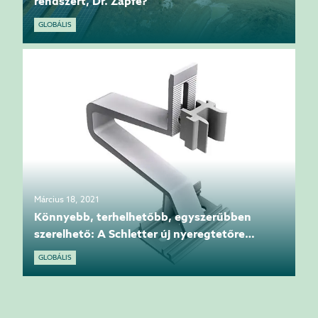
rendszert, Dr. Zapfe?
GLOBÁLIS
Március 18, 2021
Könnyebb, terhelhetőbb, egyszerűbben
szerelhető: A Schletter új nyeregtetőre
szerelhető rendszere, a „ProLine”
GLOBÁLIS