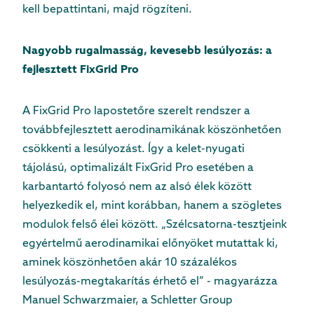
kell bepattintani, majd rögzíteni.
Nagyobb rugalmasság, kevesebb lesúlyozás: a
fejlesztett FixGrid Pro
A FixGrid Pro lapostetőre szerelt rendszer a
továbbfejlesztett aerodinamikának köszönhetően
csökkenti a lesúlyozást. Így a kelet-nyugati
tájolású, optimalizált FixGrid Pro esetében a
karbantartó folyosó nem az alsó élek között
helyezkedik el, mint korábban, hanem a szögletes
modulok felső élei között. „Szélcsatorna-tesztjeink
egyértelmű aerodinamikai előnyöket mutattak ki,
aminek köszönhetően akár 10 százalékos
lesúlyozás-megtakarítás érhető el” - magyarázza
Manuel Schwarzmaier, a Schletter Group