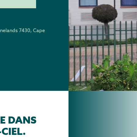
inelands 7430, Cape
RE DANS
CIEL.