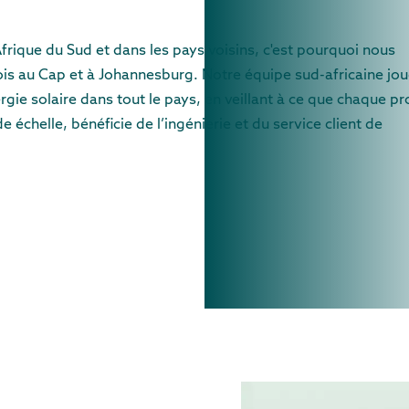
Afrique du Sud et dans les pays voisins, c'est pourquoi nous
ois au Cap et à Johannesburg. Notre équipe sud-africaine jou
gie solaire dans tout le pays, en veillant à ce que chaque pro
e échelle, bénéficie de l’ingénierie et du service client de