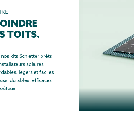
IRE
JOINDRE
S TOITS.
nos kits Schletter prêts
stallateurs solaires
rdables, légers et faciles
aussi durables, efficaces
coûteux.