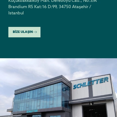
Küçükbakkalköy Mah. Dereboyu Cad., No:3/A
Brandium R5 Kat:16 D:99
,
34750 Ataşehir /
Istanbul
BİZE ULAŞIN