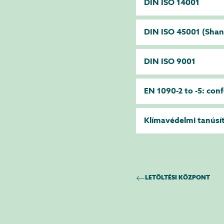
DIN ISO 14001
DIN ISO 45001 (Shan
DIN ISO 9001
EN 1090-2 to -5: con
Klímavédelmi tanúsí
LETÖLTÉSI KÖZPONT