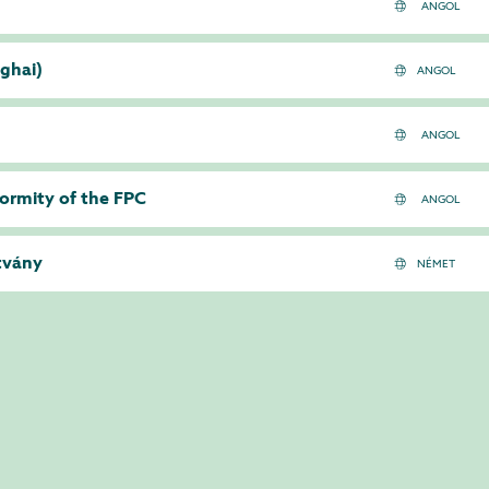
ghai)
ANGOL
formity of the FPC
tvány
NÉMET