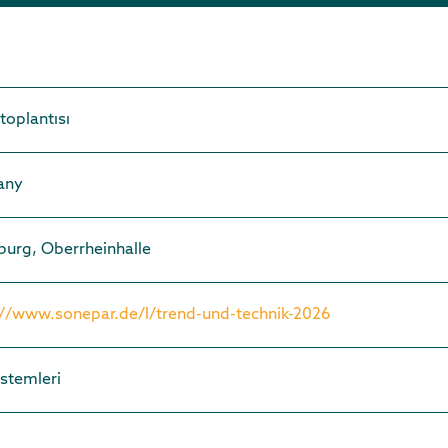
toplantısı
any
burg, Oberrheinhalle
://www.sonepar.de/l/trend-und-technik-2026
istemleri