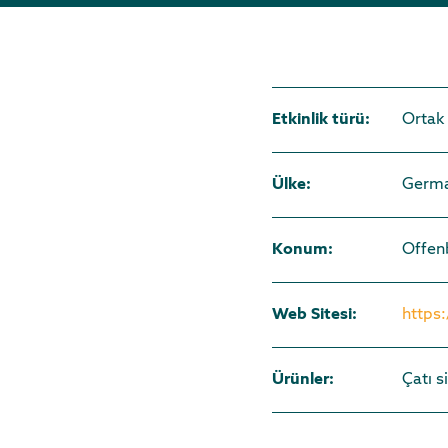
Etkinlik türü
:
Ortak 
Ülke
:
Germ
Konum
:
Offen
Web Sitesi
:
https
Ürünler
:
Çatı s