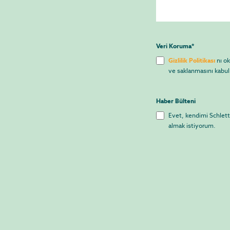
Veri Koruma
*
Gizlilik Politikası
nı ok
ve saklanmasını kabu
Haber Bülteni
Evet, kendimi Schletter
almak istiyorum.