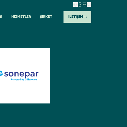
RI
HIZMETLER
ŞIRKET
İLETIŞIM