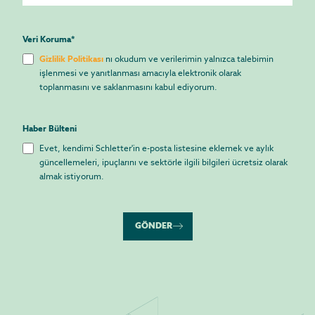
Veri Koruma
*
Gizlilik Politikası
nı okudum ve verilerimin yalnızca talebimin
işlenmesi ve yanıtlanması amacıyla elektronik olarak
toplanmasını ve saklanmasını kabul ediyorum.
Haber Bülteni
Evet, kendimi Schletter'in e-posta listesine eklemek ve aylık
güncellemeleri, ipuçlarını ve sektörle ilgili bilgileri ücretsiz olarak
almak istiyorum.
GÖNDER