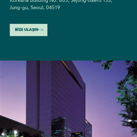
Koreana Building No. 803, Sejong-daero 135,
Jung-gu
,
Seoul, 04519
BİZE ULAŞIN