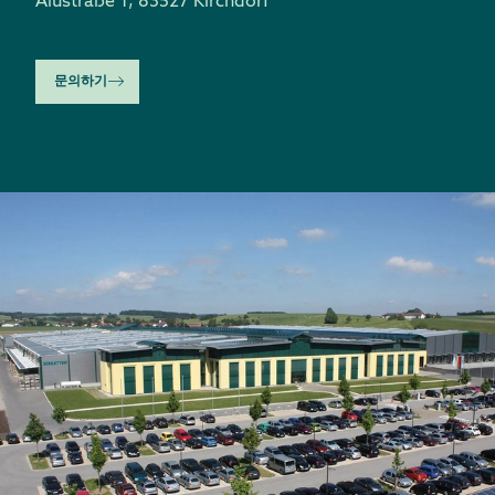
Alustraße 1
,
83527 Kirchdorf
문의하기