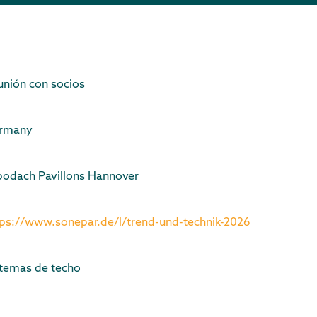
unión con socios
rmany
podach Pavillons Hannover
tps://www.sonepar.de/l/trend-und-technik-2026
stemas de techo