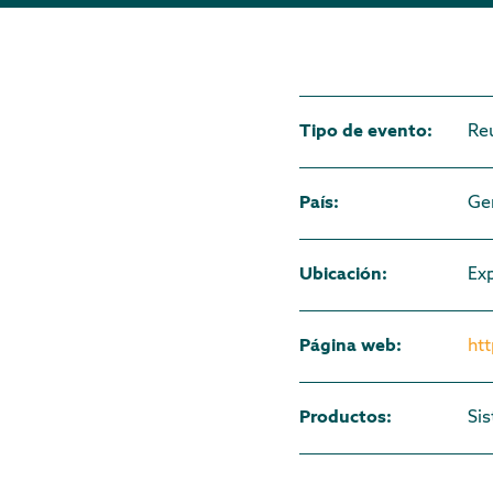
Tipo de evento
:
Re
País
:
Ge
Ubicación
:
Ex
Página web
:
ht
Productos
:
Si