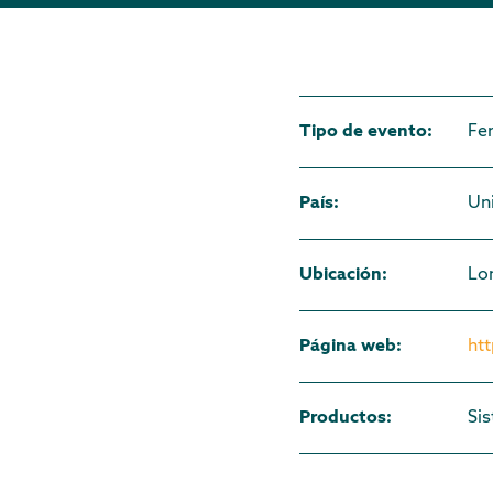
Tipo de evento
:
Fer
País
:
Un
Ubicación
:
Lo
Página web
:
ht
Productos
:
Sis