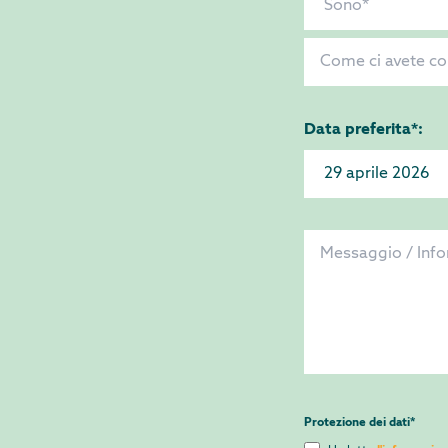
Data preferita*:
Protezione dei dati
*