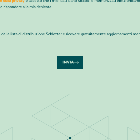
e sulla privacy
e accetto che i miei dati siano raccolti e memorizzati elettronicame
 e rispondere alla mia richiesta.
e della lista di distribuzione Schletter e ricevere gratuitamente aggiornamenti men
INVIA